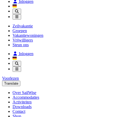
Inloggen
Zeilvakantie
Groepen
Vakantiewoningen
Vrijwilligers
Steun ons
Inloggen
Voorlezen
Translate
Over SailWise
Accommodaties
Activiteiten
Downloads
Contact
Shop