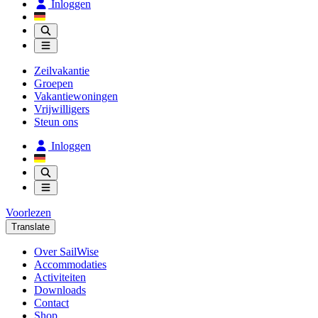
Inloggen
Zeilvakantie
Groepen
Vakantiewoningen
Vrijwilligers
Steun ons
Inloggen
Voorlezen
Translate
Over SailWise
Accommodaties
Activiteiten
Downloads
Contact
Shop