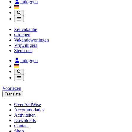
Inloggen
Zeilvakantie
Groepen
Vakantiewoningen
Vrijwilligers
Steun ons
Inloggen
Voorlezen
Translate
Over SailWise
Accommodaties
Activiteiten
Downloads
Contact
Shop