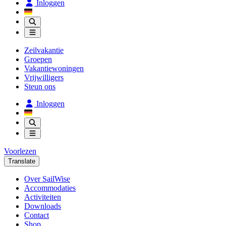
Inloggen
Zeilvakantie
Groepen
Vakantiewoningen
Vrijwilligers
Steun ons
Inloggen
Voorlezen
Translate
Over SailWise
Accommodaties
Activiteiten
Downloads
Contact
Shop