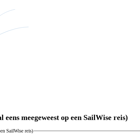
al eens meegeweest op een SailWise reis)
en SailWise reis)