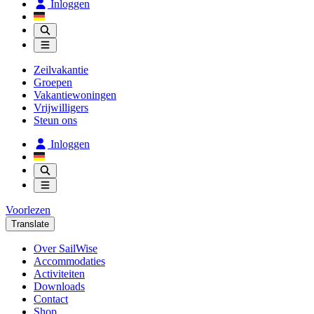
Inloggen
Zeilvakantie
Groepen
Vakantiewoningen
Vrijwilligers
Steun ons
Inloggen
Voorlezen
Translate
Over SailWise
Accommodaties
Activiteiten
Downloads
Contact
Shop